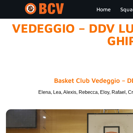
Home
Squa
VEDEGGIO – DDV L
GHI
Basket Club Vedeggio – 
Elena, Lea, Alexis, Rebecca, Eloy, Rafael, C