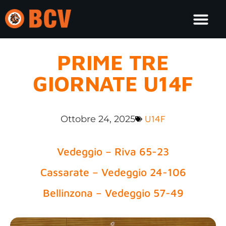
PRIME TRE
GIORNATE U14F
Ottobre 24, 2025
U14F
Vedeggio – Riva 65-23
Cassarate – Vedeggio 24-106
Bellinzona – Vedeggio 57-49