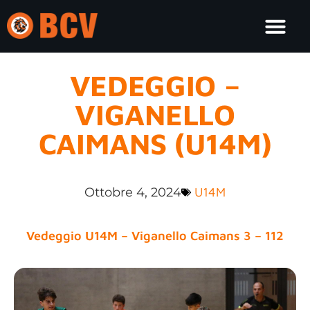
VEDEGGIO –
VIGANELLO
CAIMANS (U14M)
Ottobre 4, 2024
U14M
Vedeggio U14M – Viganello Caimans 3 – 112