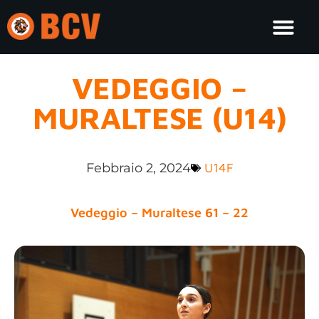
VEDEGGIO –
MURALTESE (U14)
Febbraio 2, 2024
U14F
Vedeggio – Muraltese 61 – 22